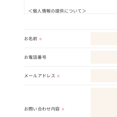
＜個人情報の提供について＞
当社ではお客様の同意を得た場合または法
取得した個人情報を第三者に提供すること
お名前
※
＜個人情報の委託について＞
当社では、利用目的の達成に必要な範囲に
お電話番号
これらの委託先に対しては個人情報保護契
メールアドレス
＜個人情報の安全管理＞
※
当社では、個人情報の漏洩等がなされない
＜個人情報を与えなかった場合に生じる結
必要な情報を頂けない場合は、それに対応
お問い合わせ内容
※