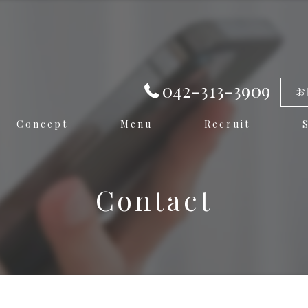
042-313-3909
お
Concept
Menu
Recruit
Contact